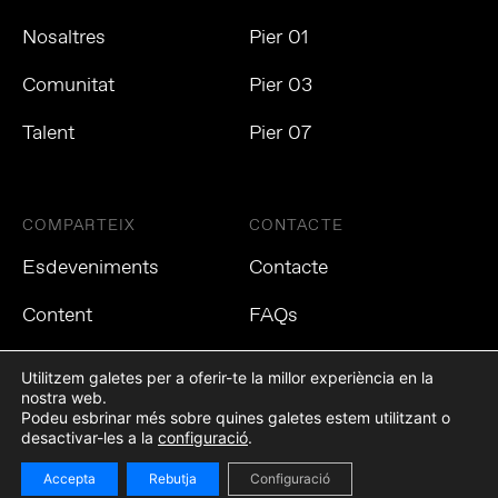
Nosaltres
Pier 01
Comunitat
Pier 03
Talent
Pier 07
COMPARTEIX
CONTACTE
Esdeveniments
Contacte
Content
FAQs
Utilitzem galetes per a oferir-te la millor experiència en la
nostra web.
Podeu esbrinar més sobre quines galetes estem utilitzant o
Política de privacitat
Política de cookies
Avís Legal
desactivar-les a la
configuració
.
Accepta
Rebutja
Configuració
©2021 Tech Barcelona. Tots els drets reservats.