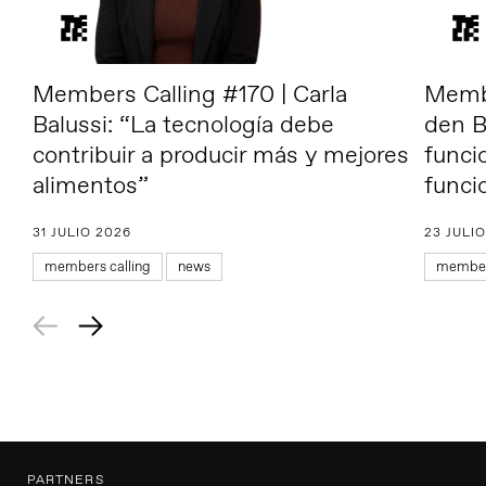
Members Calling #170 | Carla
Membe
Balussi: “La tecnología debe
den B
contribuir a producir más y mejores
funci
alimentos”
funci
31 JULIO 2026
23 JULI
members calling
news
members
PARTNERS