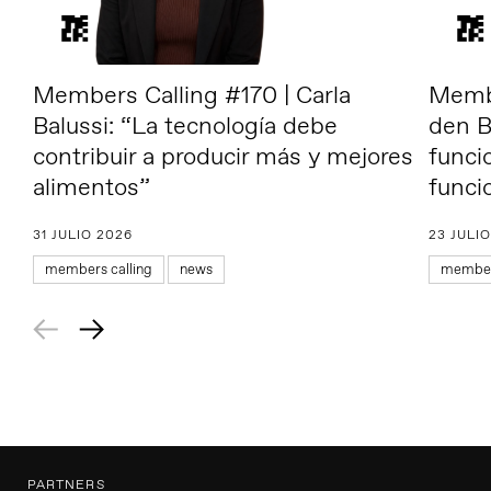
Members Calling #170 | Carla
Membe
Balussi: “La tecnología debe
den B
contribuir a producir más y mejores
funci
alimentos”
funci
31 JULIO 2026
23 JULI
members calling
news
members
PARTNERS