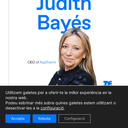
Utilitzem galetes per a oferir-te la millor experiència en la
nostra web.
Members Calling #158 | Judith Bayés:
Podeu esbrinar més sobre quines galetes estem utilitzant o
“Només un mateix pot jutjar si ha
desactivar-les a la
configuració
.
aconseguit l’èxit”
Accepta
Rebutja
Configuració