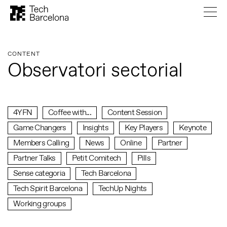
CONTENT
Observatori sectorial
4YFN
Coffee with...
Content Session
Game Changers
Insights
Key Players
Keynote
Members Calling
News
Online
Partner
Partner Talks
Petit Comitech
Pills
Sense categoria
Tech Barcelona
Tech Spirit Barcelona
TechUp Nights
Working groups