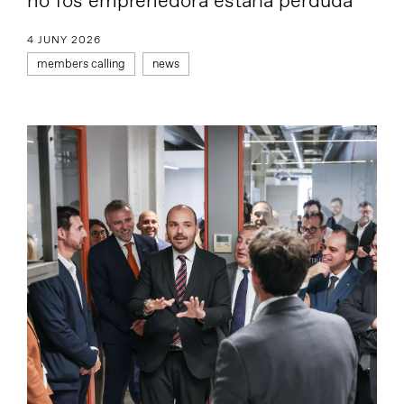
no fos emprenedora estaria perduda”
4 JUNY 2026
members calling
news