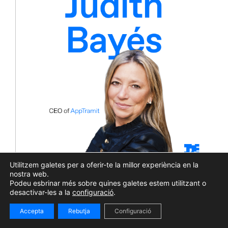
Utilitzem galetes per a oferir-te la millor experiència en la
nostra web.
Members Calling #158 | Judith Bayés:
Podeu esbrinar més sobre quines galetes estem utilitzant o
“Només un mateix pot jutjar si ha
desactivar-les a la
configuració
.
aconseguit l’èxit”
Accepta
Rebutja
Configuració