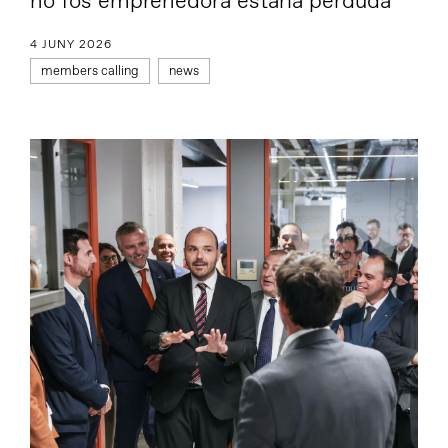
no fos emprenedora estaria perduda”
4 JUNY 2026
members calling
news