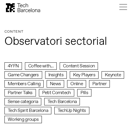
CONTENT
Observatori sectorial
4YFN
Coffee with...
Content Session
Game Changers
Insights
Key Players
Keynote
Members Calling
News
Online
Partner
Partner Talks
Petit Comitech
Pills
Sense categoria
Tech Barcelona
Tech Spirit Barcelona
TechUp Nights
Working groups