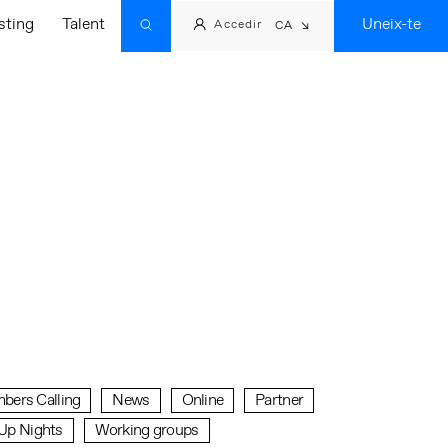
sting
Talent
Uneix-te
Accedir
CA
ers Calling
News
Online
Partner
Up Nights
Working groups