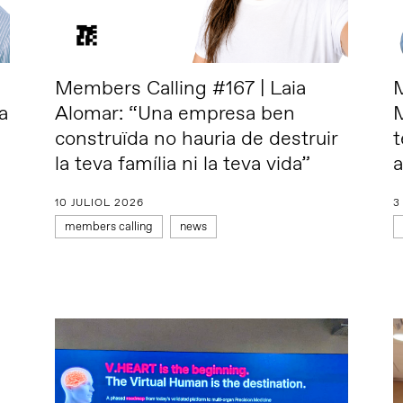
Members Calling #167 | Laia
M
a
Alomar: “Una empresa ben
construïda no hauria de destruir
t
la teva família ni la teva vida”
a
10 JULIOL 2026
3
members calling
news