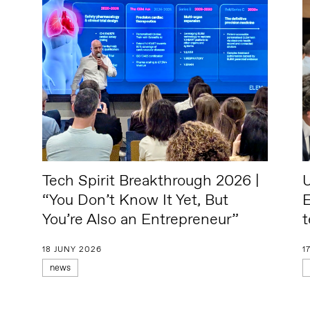
Tech Spirit Breakthrough 2026 |
U
“You Don’t Know It Yet, But
E
You’re Also an Entrepreneur”
t
18 JUNY 2026
1
news