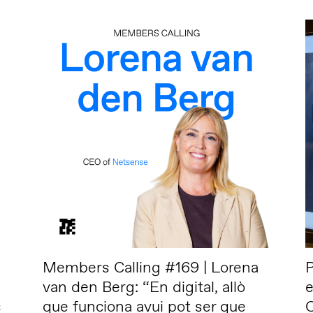
Members Calling #169 | Lorena
P
van den Berg: “En digital, allò
e
s
que funciona avui pot ser que
O