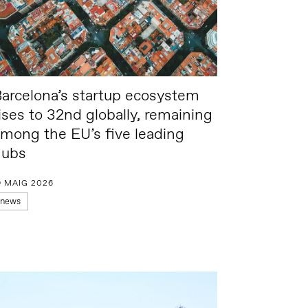
arcelona’s startup ecosystem
ises to 32nd globally, remaining
mong the EU’s five leading
hubs
9 MAIG 2026
news