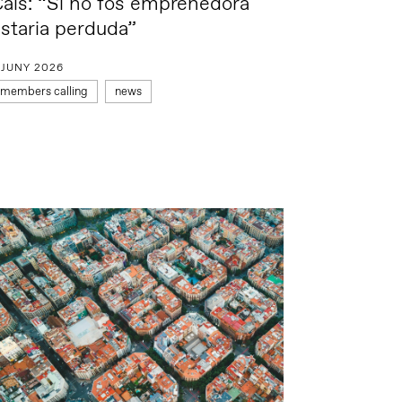
als: “Si no fos emprenedora
staria perduda”
 JUNY 2026
members calling
news