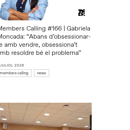
embers Calling #166 | Gabriela
Moncada: “Abans d’obsessionar-
e amb vendre, obsessiona’t
mb resoldre bé el problema”
 JULIOL 2026
members calling
news