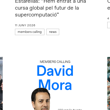
Estarellas: “Hem entrat a una
C
cursa global pel futur de la
e
supercomputació”
4
11 JUNY 2026
members calling
news