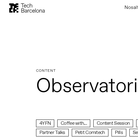
Nosal
CONTENT
Observatori
4YFN
Coffee with...
Content Session
Partner Talks
Petit Comitech
Pills
Se