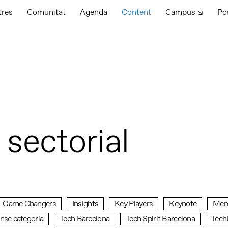
tres
Comunitat
Agenda
Content
Campus ↘
Po
 sectorial
Game Changers
Insights
Key Players
Keynote
Memb
nse categoria
Tech Barcelona
Tech Spirit Barcelona
Tech