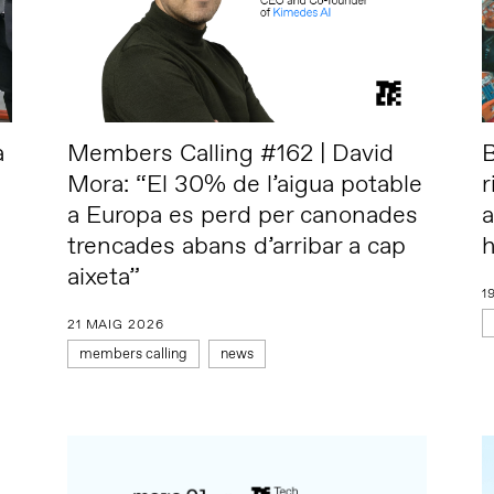
a
Members Calling #162 | David
B
Mora: “El 30% de l’aigua potable
r
a Europa es perd per canonades
a
trencades abans d’arribar a cap
aixeta”
1
21 MAIG 2026
members calling
news