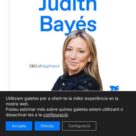
Utilitzem galetes per a oferir-te la millor experiència en la
nostra web.
Members Calling #158 | Judith Bayés:
Podeu esbrinar més sobre quines galetes estem utilitzant o
“Només un mateix pot jutjar si ha
desactivar-les a la
configuració
.
aconseguit l’èxit”
Accepta
Rebutja
Configuració