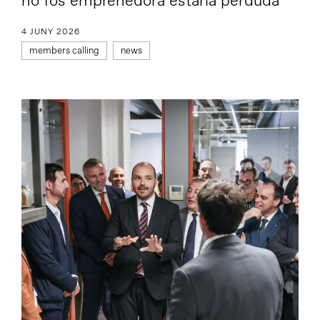
no fos emprenedora estaria perduda”
4 JUNY 2026
members calling
news