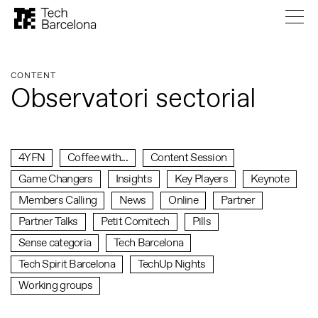
CONTENT
Observatori sectorial
4YFN
Coffee with...
Content Session
Game Changers
Insights
Key Players
Keynote
Members Calling
News
Online
Partner
Partner Talks
Petit Comitech
Pills
Sense categoria
Tech Barcelona
Tech Spirit Barcelona
TechUp Nights
Working groups